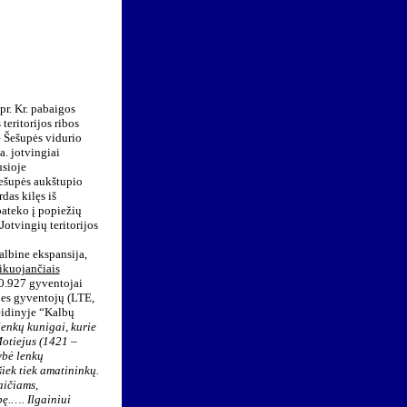
pr. Kr. pabaigos
teritorijos ribos
– Šešupės vidurio
a. jotvingiai
usioje
Šešupės aukštupio
das kilęs iš
pateko į popiežių
Jotvingių teritorijos
kalbine ekspansija,
ikuojančiais
30.927 gyventojai
ties gyventojų (LTE,
leidinyje “Kalbų
lenkų kunigai, kurie
Motiejus (1421 –
ybė lenkų
 šiek tiek amatininkų.
aičiams,
ybę.….
Ilgainiui