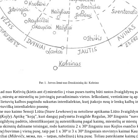
Pav. 1.
Jotvos žemė nuo Druskininkų iki
Kobrino
d nuo Kréivių (kirtis ant é) miestelio į visas puses turėtų būti rastos žvaigždynų p
, miestų ar miestelių su jotvingių pavadinimais vietos. Ieškodami, vertinkime tą a
 lietuvių kalbos pagrindu sukurtas interdialektas, kurį įtakojo rusų ir lenkų kalbų i
ietuvišką interdialekto prasmę.
me nuo kaimo Senoji Liūta (
Stare Lewkowo
) su netoliese aptikama Liūto žvaigždyn
(
Kojly
). Aptikę “koją”, kuri danguj pažymėta žvaigžde Regulas, 30º žingsniu “na
igždynų padėtis, identifikuojant jų autentiškumą pagal kaimų, miestelių ar miestų
ka skirsnių daliname teisingai, rodo kartotiniu 2 x 30º žingsniu nuo Kojlos esanči
ę) buvimas į vieną pusę, taip pat 1 x 30º ir 3 x 30º žingsniais stovintys kaimai Kau
ežiai (
Miževičy
, межа, rus. – tarpas, rubežius) į kitą pusę. Toliau pateikiame kaimų 