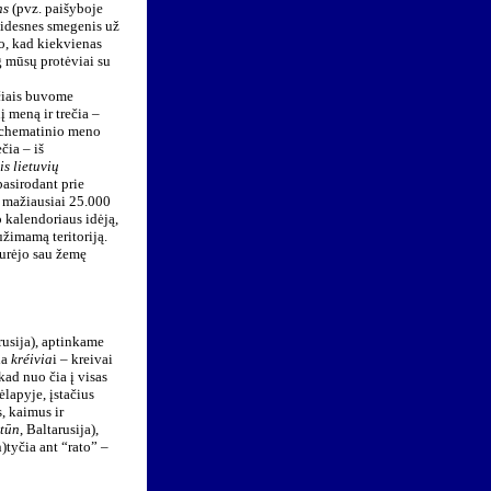
ns
(pvz. paišyboje
didesnes smegenis už
o, kad kiekvienas
g mūsų protėviai su
ečiais buvome
 meną ir trečia –
 schematinio meno
čia – iš
s lietuvių
pasirodant prie
i mažiausiai 25.000
 kalendoriaus idėją,
užimamą teritoriją.
turėjo sau žemę
rusija), aptinkame
da
kréivia
i – kreivai
kad nuo čia į visas
ėlapyje, įstačius
, kaimus ir
tūn
, Baltarusija),
n)tyčia ant “rato” –