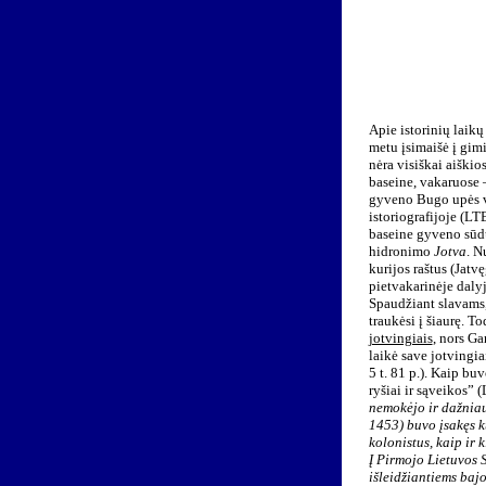
Apie istorinių laikų
metu įsimaišė į gim
nėra visiškai aiškio
baseine, vakaruose –
gyveno Bugo upės vi
istoriografijoje (L
baseine gyveno sūdu
hidronimo
Jotva
. N
kurijos raštus (Jatv
pietvakarinėje daly
Spaudžiant slavams, 
traukėsi į šiaurę. To
jotvingiais
, nors G
laikė save jotvingia
5 t. 81 p.). Kaip bu
ryšiai ir sąveikos” 
nemokėjo ir dažniau
1453) buvo įsakęs k
kolonistus, kaip ir k
Į Pirmojo Lietuvos S
išleidžiantiems bajo