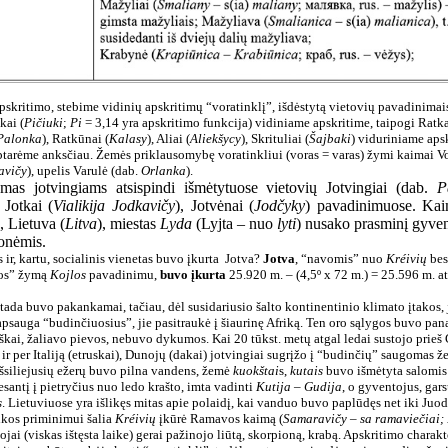
apskritimo, stebime vidinių apskritimų “voratinklį”, išdėstytą vietovių pavadinimai
kai (
Pičiuki
;
Pi
= 3,14 yra apskritimo funkcija) vidiniame apskritime, taipogi Ratka
Palonka
), Ratkūnai (
Kalasy
), Aliai (
Aliekšycy
), Skrituliai (
Šajbaki
) viduriniame aps
tarėme anksčiau. Žemės priklausomybę voratinkliui (voras = varas) žymi kaimai Vor
avičy
), upelis Varulė (dab.
Orlanka
).
mas jotvingiams atsispindi išmėtytuose vietovių Jotvingiai (dab.
P
 Jotkai (
Vialikija Jodkavičy
), Jotvėnai (
Jodčyky
) pavadinimuose. Kai
), Lietuva (
Litva
), miestas
Lyda
(Lyjta – nuo
lyti
) nusako prasminį gyvent
monėmis.
 ir, kartu, socialinis vienetas buvo įkurta
Jotva?
Jotva
, “navomis” nuo
Kréivių
bes
jos” žymą
Kojlos
pavadinimu,
buvo įkurta
25.920 m. – (4,5º x 72 m.) = 25.596 m. atgal
 tada buvo pakankamai, tačiau, dėl susidariusio šalto kontinentinio klimato įtakos,
 apsauga “budinčiuosius”, jie pasitraukė į šiaurinę Afriką. Ten oro sąlygos buvo pan
kai, žaliavo pievos, nebuvo dykumos. Kai 20 tūkst. metų atgal ledai sustojo prieš G
 ir per Italiją (etruskai), Dunojų (dakai) jotvingiai sugrįžo į “budinčių” saugomas ž
išsiliejusių ežerų buvo pilna vandens, žemė
kuokštai
s,
kutais
buvo išmėtyta salomis 
 esantį į pietryčius nuo ledo krašto, imta vadinti
Kutija
–
Gudija
, o gyventojus, gar
s
. Lietuviuose yra išlikęs mitas apie polaidį, kai vanduo buvo paplūdęs net iki Juo
rikos priminimui šalia
Kréivių
įkūrė Ramavos kaimą (
Samaravičy – sa ramaviečiai;
ojai (viskas ištęsta laike) gerai pažinojo liūtą, skorpioną, krabą. Apskritimo charakt