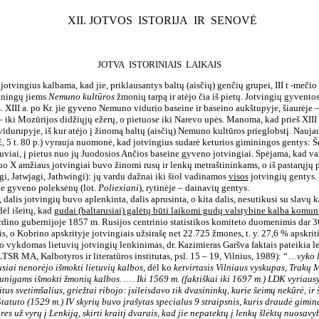
XII. JOTVOS
ISTORIJA
IR
SENOVĖ
JOTVA
ISTORINIAIS
LAIKAIS
 jotvingius kalbama, kad jie, priklausantys baltų (aisčių) genčių grupei, III t -mečio 
iningų jiems
Nemuno kultūros
žmonių tarpą ir atėjo čia iš pietų. Jotvingių gyventos 
s. XIII a. po Kr. jie gyveno Nemuno vidurio baseine ir baseino aukštupyje, šiaurėje 
 iki Mozūrijos didžiųjų ežerų, o pietuose iki Narevo upės. Manoma, kad prieš XIII 
durupyje, iš kur atėjo į žinomą baltų (aisčių) Nemuno kultūros prieglobstį. Nauja
TE, 5 t. 80 p.) vyrauja nuomonė, kad jotvingius sudarė keturios giminingos gentys: 
viai, į pietus nuo jų Juodosios Ančios baseine gyveno jotvingiai. Spėjama, kad var
uo X amžiaus jotvingiai buvo žinomi rusų ir lenkų metraštininkams, o iš pastarųjų 
ęgi, Jatwjagi, Jathwingi): jų vardu dažnai iki šiol vadinamos
visos
jotvingių
gentys. 
je gyveno poleksėnų (lot.
Poliexiani
), rytinėje – dainavių gentys.
dalis jotvingių buvo aplenkinta, dalis aprusinta, o kita dalis, nesutikusi su slavų 
dėl išeitų, kad
gudai (baltarusiai) galėtų būti laikomi gudų valstybine kalba komun
ardino gubernijoje 1857 m. Rusijos centrinio statistikos komiteto duomenimis dar 
is, o Kobrino apskrityje jotvingiais užsirašę net 22.725 žmones, t. y. 27,6 % apskri
vo vykdomas lietuvių jotvingių lenkinimas, dr. Kazimieras Garšva faktais pateikia 
(LTSR MA, Kalbotyros ir literatūros institutas, psl. 15 – 19, Vilnius, 1989):
“…
vyko 
siai nenorėjo išmokti lietuvių kalbos
, dėl ko
ketvirtasis Vilniaus vyskupas, Trakų 
unigams išmokti žmonių kalbos. …. Iki 1569 m. (faktiškai iki 1697 m.) LDK vyriaus
itus svetimšalius, griežtai ribojo: įsileisdavo tik dvasininkų, kurie šeimų nekūrė, ir
tatuto (1529 m.) IV skyrių buvo įrašytas specialus 9 straipsnis, kuris draudė gimin
res už vyrų į Lenkiją, skirti kraitį dvarais, kad jie nepatektų į lenkų šlėktų nuosav