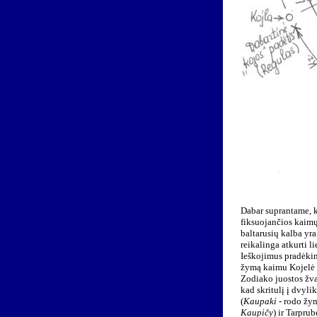
Dabar suprantame, ka
fiksuojančios kaimų
baltarusių kalba yra
reikalinga atkurti l
Ieškojimus pradėki
žymą kaimu Kojelė 
Zodiako juostos žva
kad skritulį į dvyli
(
Kaupaki
- rodo žym
Kaupičy
) ir Tarprub