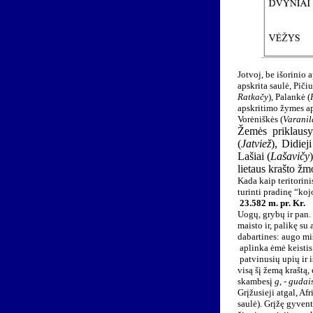
Jotvoj, be išorinio 
apskrita saulė, Pičiu
Ratkačy
), Palankė (
apskritimo žymes ap
Vorėniškės (
Varanil
Žemės priklausy
(
Jatviež
), Didieji
Lašiai (
Lašavičy
lietaus krašto ž
Kada kaip teritorinis
turinti pradinę “ko
23.582 m. pr. Kr.
Uogų, grybų ir pan.
maisto ir, palikę su
dabartines: augo miš
aplinka ėmė keistis
patvinusių upių ir 
visą šį žemą kraštą,
skambesį
g
, -
gudai
Grįžusieji atgal, Af
saulė). Grįžę gyvent