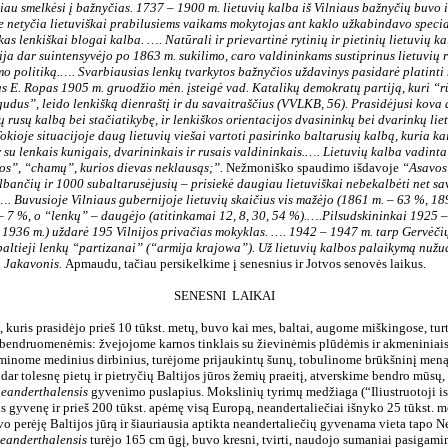
biau smelkėsi į bažnyčias. 1737 – 1900 m. lietuvių kalba iš Vilniaus bažnyčių buvo 
 netyčia lietuviškai prabilusiems vaikams mokytojas ant kaklo užkabindavo special
as lenkiškai blogai kalba. …. Natūrali ir prievartinė rytinių ir pietinių lietuvių k
ija dar suintensyvėjo po 1863 m. sukilimo, caro valdininkams sustiprinus lietuvių r
mo politiką.…. Svarbiausias lenkų tvarkytos bažnyčios uždavinys pasidarė platinti 
s E. Ropas 1905 m. gruodžio mėn. įsteigė vad. Katalikų demokratų partiją, kuri “r
 gudus”, leido lenkišką dienraštį ir du savaitraščius (VVLKB, 56). Prasidėjusi kova 
 rusų kalbą bei stačiatikybę, ir lenkiškos orientacijos dvasininkų bei dvarinkų liet
okioje situacijoje daug lietuvių viešai vartoti pasirinko baltarusių kalbą, kuria k
r su lenkais kunigais, dvarininkais ir rusais valdininkais.…. Lietuvių kalba vadint
os”, “chamų”, kurios dievas neklausąs;”.
Nežmoniško spaudimo išdavoje
“Asavos
albančių ir 1000 subaltarusėjusių – prisiekė daugiau lietuviškai nebekalbėti net s
. Buvusioje Vilniaus gubernijoje lietuvių skaičius vis mažėjo (1861 m. – 63 %, 1
– 7 %, o “lenkų” – daugėjo (atitinkamai 12, 8, 30, 54 %).….Pilsudskininkai 1925 
1936 m.) uždarė 195 Vilnijos privačias mokyklas. …. 1942 – 1947 m. tarp Gervėčių 
 baltieji lenkų “partizanai” (“armija krajowa”). Už lietuvių kalbos palaikymą nužu
. Jakavonis.
Apmaudu, tačiau persikelkime į senesnius ir Jotvos senovės laikus.
SENESNI
LAIKAI
, kuris prasidėjo prieš 10 tūkst. metų, buvo kai mes, baltai, augome miškingose, tur
endruomenėmis: žvejojome karnos tinklais su žievinėmis plūdėmis ir akmeniniais
gaminome medinius dirbinius, turėjome prijaukintų šunų, tobulinome brūkšninį meną
 dar tolesnę pietų ir pietryčių Baltijos jūros žemių praeitį, atverskime bendro mūsų,
eanderthalensis
gyvenimo puslapius. Mokslinių tyrimų medžiaga (“Iliustruotoji ist
is gyvenę ir prieš 200 tūkst. apėmę visą Europą, neandertaliečiai išnyko 25 tūkst. m
o perėję Baltijos jūrą ir šiauriausia aptikta neandertaliečių gyvenama vieta tapo N
eanderthalensis
turėjo 165 cm ūgį, buvo kresni, tvirti, naudojo sumaniai pasigami