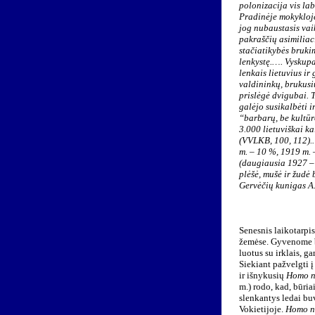
polonizacija vis la
Pradinėje mokykloje
jog nubaustasis vaik
pakraščių asimiliac
stačiatikybės bruki
lenkystę.…. Vyskupa
lenkais lietuvius ir
valdininkų, brukusių
prislėgė dvigubai. T
galėjo susikalbėti i
“barbarų, be kultūr
3.000 lietuviškai k
(VVLKB, 100, 112).…
m. – 10 %, 1919 m. 
(daugiausia 1927 – 
plėšė, mušė ir žudė
Gervėčių kunigas A
Senesnis laikotarpis
žemėse. Gyvenome b
luotus su irklais, 
Siekiant pažvelgti į
ir išnykusių
Homo
n
m.) rodo, kad, būria
slenkantys ledai buv
Vokietijoje.
Homo n