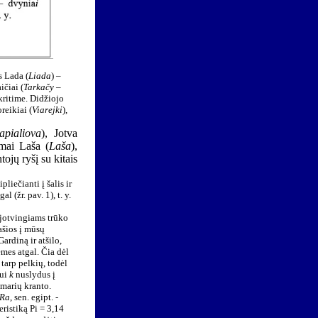
s Lada (
Liada
) –
ičiai (
Tarkačy –
kritime. Didžiojo
eikiai (
Viarejki
),
apialiova
), Jotva
mai Laša (
Laša
),
ojų ryšį su kitais
ipliečianti į šalis ir
 (žr. pav. 1), t. y.
 jotvingiams trūko
ašios į mūsų
ardiną ir atšilo,
emes atgal. Čia dėl
tarp pelkių, todėl
sui
k
nuslydus į
dmarių kranto.
 Ra
, sen. egipt. -
eristiką Pi = 3,14