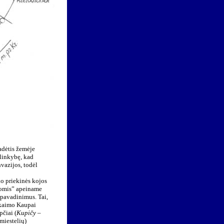
adėtis žemėje
plinkybę, kad
nvazijos, todėl
o priekinės kojos
vomis” apeiname
 pavadinimus. Tai,
o kaimo Kaupai
pčiai (
Kupičy
–
(miestelių)