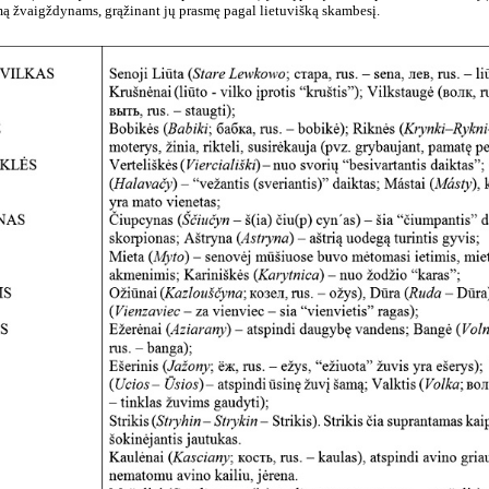
ą žvaigždynams, grąžinant jų prasmę pagal lietuvišką skambesį.