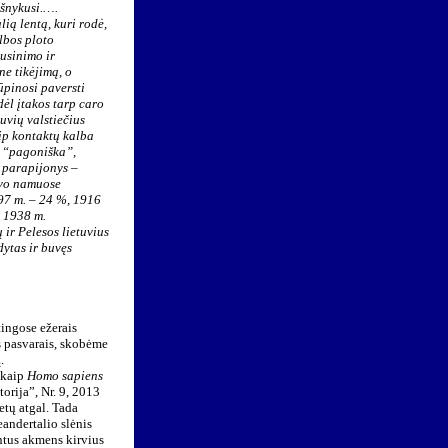
išnykusi.….
ią lentą, kuri rodė,
albos ploto
usinimo ir
ne tikėjimą, o
ūpinosi paversti
dėl įtakos tarp caro
uvių valstiečius
aip kontaktų kalba
a “pagoniška”,
 parapijonys –
avo namuose
897 m. – 24 %, 1916
– 1938 m.
ir Pelesos lietuvius
dytas ir buvęs
tingose ežerais
 pasvarais, skobėme
.
 kaip
Homo sapiens
orija”, Nr. 9, 2013
etų atgal. Tada
eandertalio slėnis
ntus akmens kirvius