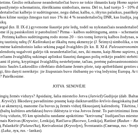
 ietims. Grožio reikaluose neandertaliečiai buvo ne tokie išmanūs kaip
Homo sapie
t pasižymėjo schematiniu, išreiškiamu simboliais, menu. Dėl to, kad turėjo 5 - 10% 
dertaliečiai kalbėjo ir sudėtingesne, negu dabar, kalba, o, ištyrus
palaikus, paaiškėj
rikos kilme susijęs žmogus turi nuo 1% iki 4 % neandertaliečių DNR, kas liudija, jo
aikų.
atgal (kn. II. IX d.) gyvenome šiaurėje prie ledų, todėl su nykstančiais neandertali
me iš jų pasiskolinti ir patobulinti? Pirma – kalbos sudėtingumą, antra – schematinį
ą. Perimtą kalbos sudėtingumą rodo storas 20 – ties tomų lietuvių kalbos žodynas,
tų tautinių raštų (
V. Kašinskas
) ar iškaltų runų akmenyje (J. Šeimys) simbolika, o tre
ėmėme kalendorinio laiko sekimą pagal žvaigždes (žr. kn. II. XI d.
Paleoastronomini
kalendorių sugalvoti galėjo tik neandertaliečiai, nes, iki mums, kaip
Homo sapiens
, 
liečiams žvaigždžių sukimąsi aplinkui šiaurinį dangaus polių reikėjo pradėti stebėt
dami iš pietų, kryptingai žvaigždžių nestebėjome, tačiau, perėmę paleoastronominio
inio Saulės Laikrodžio ciferblato dideliame žemės plote, taip apibrėždami genties 
i, šito daryti nereikėjo: jie žiupsniais buvo išsibarstę po visą ledyninę Europą. Ar 
i? Paieškosime.
JOTVA
SENOVĖJE
ingių žemės vidurys? Apsidairę, šalia miestelio Jotva (
Jatviež
) Gudijoje (dab. Balta
.
Kryvičy
). Iškodavę pavadinimo prasmę kaip daiktavardžio
kréivis
daugiskaitą (ta
ai ar akmenys), manome čia buvus jų žemės vidurį fiksuojantį kalendorių. Tikėtina, 
(baltų kultūros artefaktas) buvo išdėstyta ir visa Jotvos žemė. To patvirtinimui žem
éivių
vidurin, 95 km spinduliu randame apskritimo “kreivumą” liudijančius miestus
mais Kreivas (
Krzywiec
,
Lenkija), Ratčiava (
Racewo
, Lenkija), Ratūnė (
Radun – Ra
), Palankėlė (
Palanečka
), Kreivašoniai (
Kryvošyn
), Šventaratis (Святица, rus.- Sve(
 (
Luka
, лук, rus. - lankas).