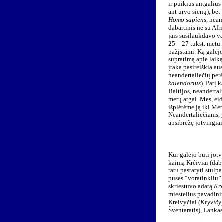
ir puikius antgalius
ant urvo sienų), be
Homo sapiens
, nean
dabartinis ne su Af
jais susilaukdavo v
25 – 27 tūkst. metų 
pažįstami. Ką galėjo
supratimą apie laik
įtaka pasireiškia aus
neandertaliečių per
kalendorius
). Patį 
Baltijos, neanderta
metų atgal. Mes, ei
išplėtėme ją iki Met
Neandertaliečiams, g
apsibrėžę jotvingia
Kur galėjo būti jotv
kaimą Kréiviai (dab
ratu pastatyti stulp
puses “voratinkliu” 
skriestuvo adatą
Kr
miestelius pavadini
Kreivyčiai (
Kryvičy
Šventaratis), Lankas